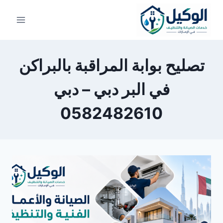
لتجاوز
لى
لمحتوى
تصليح بوابة المراقبة بالبراكن
في البر دبي – دبي
0582482610