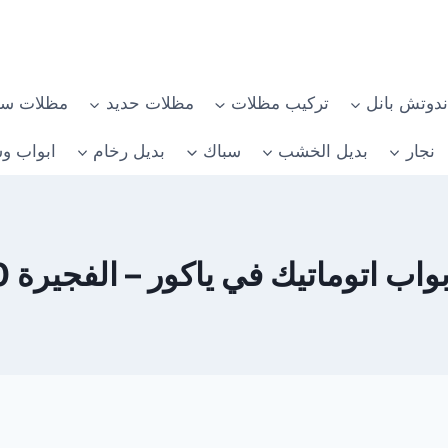
دوتش بانل
تركيب مظلات
مظلات حديد
مظلات سي
نجار
بديل الخشب
سباك
بديل رخام
ابواب وش
 اتوماتيك في ياكور – الفجيرة 0582482610