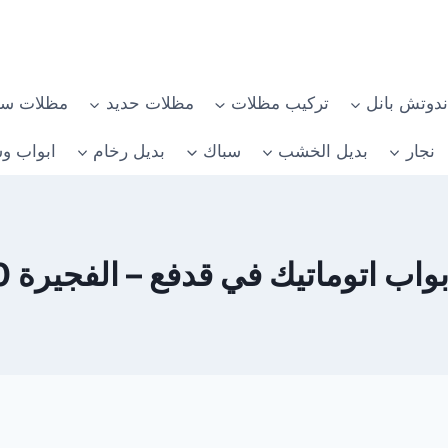
دوتش بانل
تركيب مظلات
مظلات حديد
مظلات سي
نجار
بديل الخشب
سباك
بديل رخام
ابواب وش
 اتوماتيك في قدفع – الفجيرة 0582482610