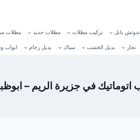
دوتش بانل
تركيب مظلات
مظلات حديد
مظلات سي
نجار
بديل الخشب
سباك
بديل رخام
ابواب وش
وماتيك في جزيرة الريم – ابوظبي 82482610