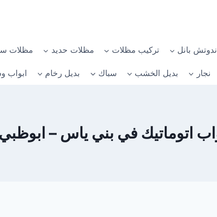
دوتش بانل
تركيب مظلات
مظلات حديد
مظلات سي
نجار
بديل الخشب
سباك
بديل رخام
ابواب وش
اتوماتيك في بني ياس – ابوظبي 0582482610