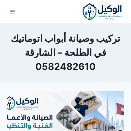
لتجاوز
لى
لمحتوى
تركيب وصيانة أبواب اتوماتيك
في الطلحة – الشارقة
0582482610