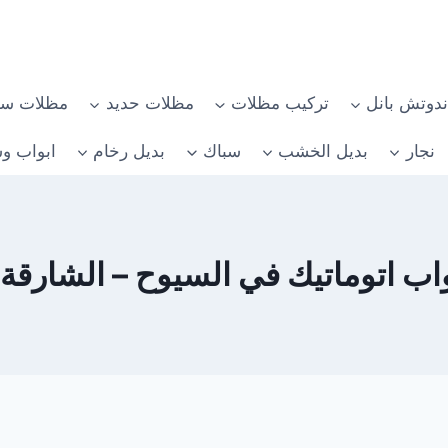
دوتش بانل
تركيب مظلات
مظلات حديد
مظلات سي
نجار
بديل الخشب
سباك
بديل رخام
ابواب وش
اتوماتيك في السيوح – الشارقة 0582482610