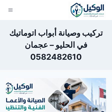
لتجاوز
لى
لمحتوى
تركيب وصيانة أبواب اتوماتيك
في الحليو – عجمان
0582482610