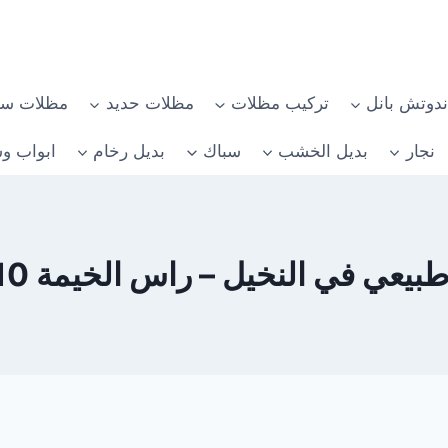
دوتش بانل
تركيب مظلات
مظلات حديد
مظلات سي
نجار
بديل الخشب
سباك
بديل رخام
ابواب وش
 في النخيل – راس الخيمة 0582482610