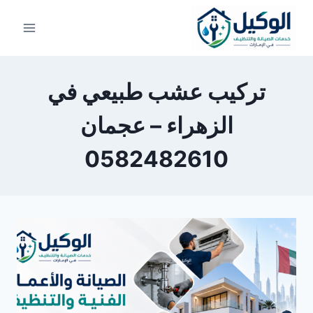
لتجاوز
لى
لمحتوى
تركيب عشب طبيعي في
الزهراء – عجمان
0582482610