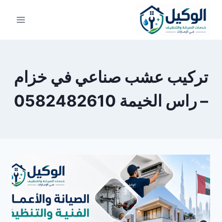
لتجاوز
لى
لمحتوى
تركيب عشب صناعي في خزام
– راس الخيمة 0582482610