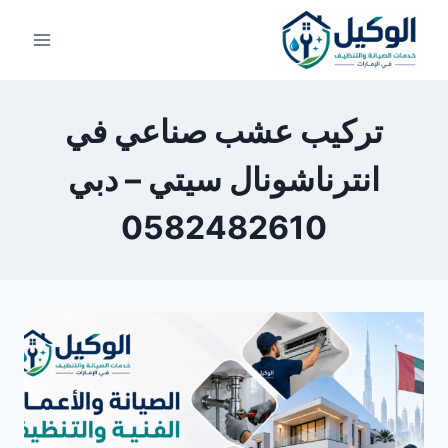
لتجاوز
لى
لمحتوى
تركيب عشب صناعي في
انترناشونال سيتي – دبي
0582482610