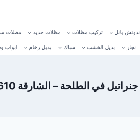
دوتش بانل
تركيب مظلات
مظلات حديد
مظلات سي
نجار
بديل الخشب
سباك
بديل رخام
ابواب وش
تيل في الطلحة – الشارقة 0582482610