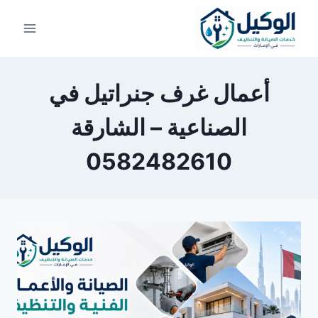
لتجاوز
لى
لمحتوى
أعمال غرف جنراتيل في
الصناعية – الشارقة
0582482610