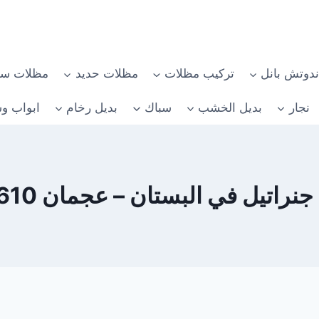
دوتش بانل
تركيب مظلات
مظلات حديد
مظلات سي
نجار
بديل الخشب
سباك
بديل رخام
ابواب وش
تيل في البستان – عجمان 0582482610