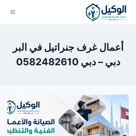
لتجاوز
لى
لمحتوى
أعمال غرف جنراتيل في البر
دبي – دبي 0582482610