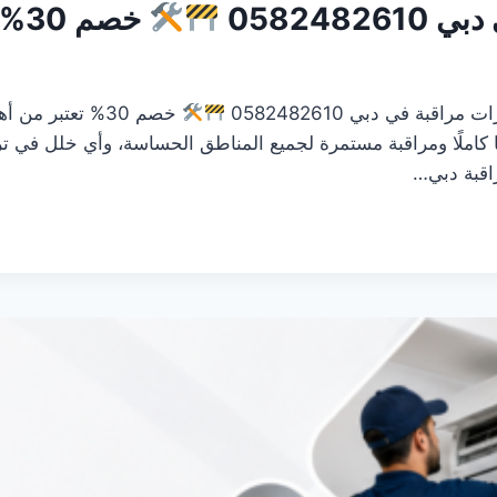
058248
خصم 30%
بة في دبي 0582482610
خصم 30% تعتبر 
مانًا كاملًا ومراقبة مستمرة لجميع المناطق الحساسة، وأي خلل ف
اقبة دبي…