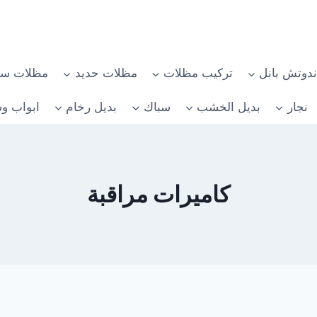
دوتش بانل
تركيب مظلات
مظلات حديد
مظلات سي
نجار
بديل الخشب
سباك
بديل رخام
ابواب وش
كاميرات مراقبة