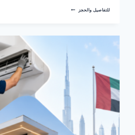
شركة
للتفاصيل والحجز
تركيب
كاميرات
مراقبة
في
ابوظبي
0582482610
خصم
30%