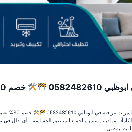
0582482610
خصم 30%
راقبة في ابوظبي 0582482610
خصم 30%
مانًا كاملًا ومراقبة مستمرة لجميع المناطق الحساسة، وأي خلل ف
اقبة ابوظبي…