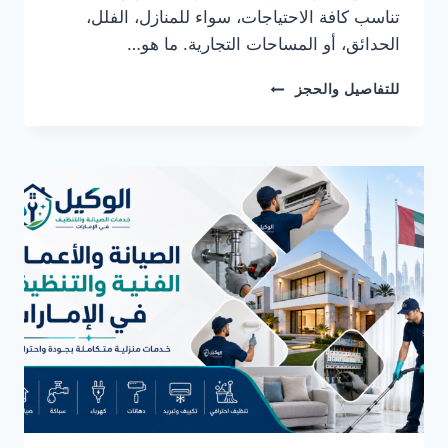
تناسب كافة الاحتياجات، سواء للمنازل، الفلل،
الحدائق، أو المساحات التجارية. ما هو…
شركة
للتفاصيل والحجز
تركيب
انترلوك
في
ابوظبي
0582482610
خصم
30%