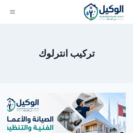
لتجاوز
لى
لمحتوى
تركيب انترلوك