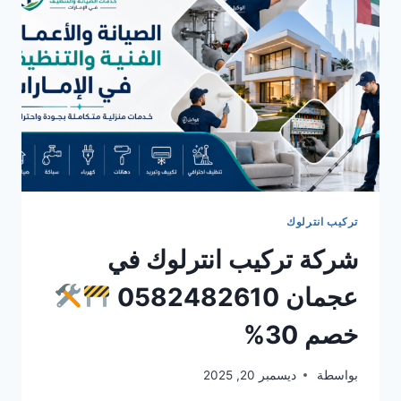
خصم
30%
تركيب انترلوك
شركة تركيب انترلوك في
عجمان 0582482610
خصم 30%
بواسطة
ديسمبر 20, 2025