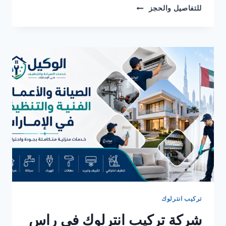
شركة
للتفاصيل والحجز
تركيب
انترلوك
في
الفجيرة
0582482610
خصم
30%
تركيب انترلوك
شركة تركيب انترلوك في راس