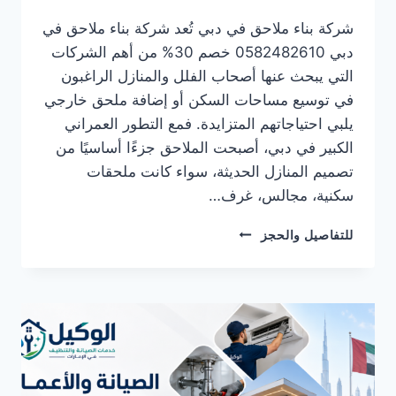
شركة بناء ملاحق في دبي تُعد شركة بناء ملاحق في
دبي 0582482610 خصم 30% من أهم الشركات
التي يبحث عنها أصحاب الفلل والمنازل الراغبون
في توسيع مساحات السكن أو إضافة ملحق خارجي
يلبي احتياجاتهم المتزايدة. فمع التطور العمراني
الكبير في دبي، أصبحت الملاحق جزءًا أساسيًا من
تصميم المنازل الحديثة، سواء كانت ملحقات
سكنية، مجالس، غرف…
شركة
للتفاصيل والحجز
بناء
ملاحق
في
راس
الخيمة
0582482610
خصم
30%