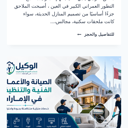
التطور العمراني الكبير في العين ، أصبحت الملاحق
جزءًا أساسيًا من تصميم المنازل الحديثة، سواء
كانت ملحقات سكنية، مجالس،…
شركة
للتفاصيل والحجز
بناء
ملاحق
في
العين
0582482610
خصم
30%