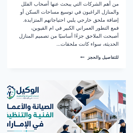
من أهم الشركات التي يبحث عنها أصحاب الفلل
والمنازل الراغبون في توسيع مساحات السكن أو
إضافة ملحق خارجي يلبي احتياجاتهم المتزايدة.
فمع التطور العمراني الكبير في ام القيوين،
أصبحت الملاحق جزءًا أساسيًا من تصميم المنازل
الحديثة، سواء كانت ملحقات…
شركة
للتفاصيل والحجز
بناء
ملاحق
في
ام
القيوين
0582482610
خصم
30%