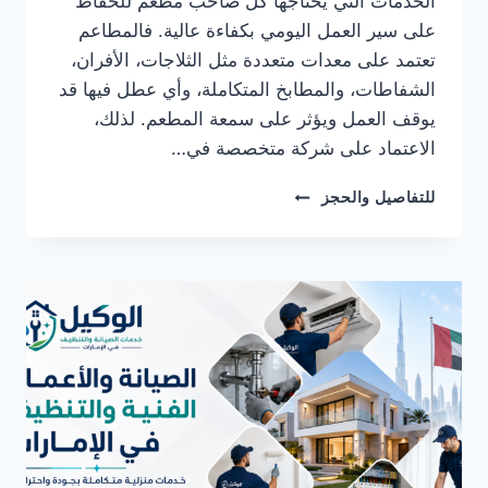
الخدمات التي يحتاجها كل صاحب مطعم للحفاظ
على سير العمل اليومي بكفاءة عالية. فالمطاعم
تعتمد على معدات متعددة مثل الثلاجات، الأفران،
الشفاطات، والمطابخ المتكاملة، وأي عطل فيها قد
يوقف العمل ويؤثر على سمعة المطعم. لذلك،
الاعتماد على شركة متخصصة في…
صيانة
للتفاصيل والحجز
مطاعم
في
الشارقة
0582482610
–
الوكيل