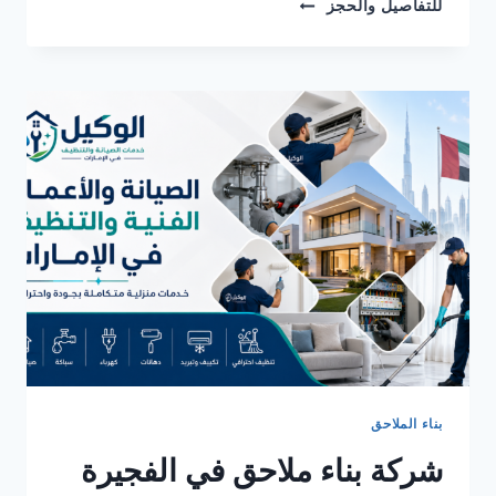
شركة
للتفاصيل والحجز
بناء
ملاحق
في
ابوظبي
0582482610
خصم
30%
بناء الملاحق
شركة بناء ملاحق في الفجيرة