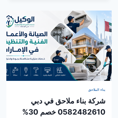
ملاحق
في
الشارقة
0582482610
خصم
30%
بناء الملاحق
شركة بناء ملاحق في دبي
0582482610 خصم 30%