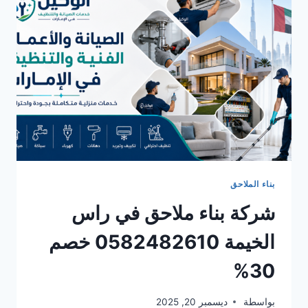
خصم
30%
بناء الملاحق
شركة بناء ملاحق في راس
الخيمة 0582482610 خصم
30%
بواسطة
ديسمبر 20, 2025