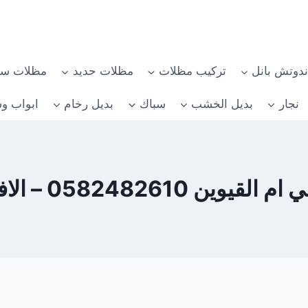
دوتش بانل
تركيب مظلات
مظلات حديد
مظلات سي
نجار
بديل الخشب
سباك
بديل رخام
ابواب وش
058248261 – الافضل الاسعار