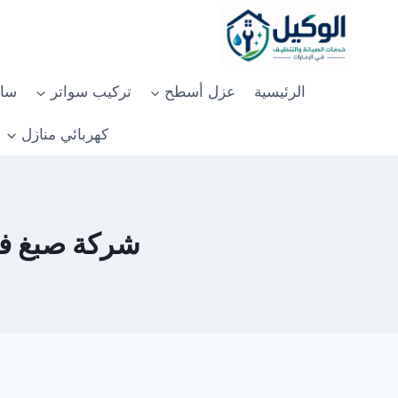
لتجاوز
لى
لمحتوى
الرئيسية
عزل أسطح
تركيب سواتر
سان
كهربائي منازل
شركة صبغ في ام القيوين 0